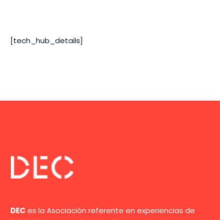
[tech_hub_details]
DEC
es la Asociación referente en experiencias de