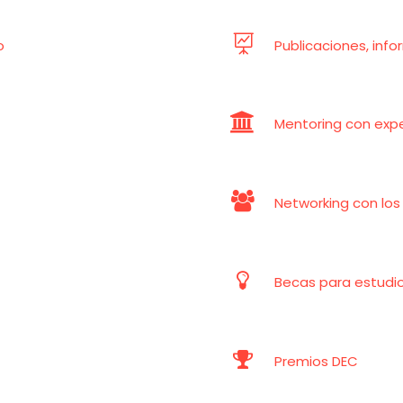


o
Publicaciones, info


Mentoring con exp


Networking con los


Becas para estudi


Premios DEC