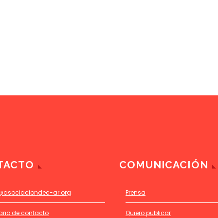
TACTO
COMUNICACIÓN
@asociaciondec-ar.org
Prensa
ario de contacto
Quiero publicar