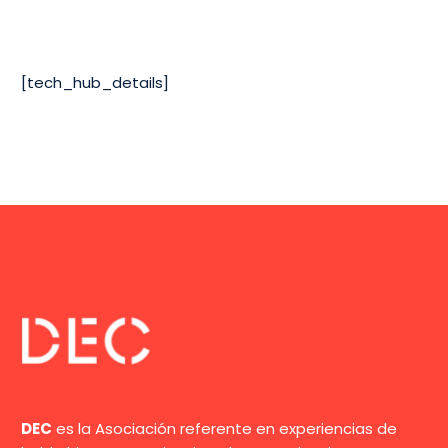
[tech_hub_details]
DEC
es la Asociación referente en experiencias de