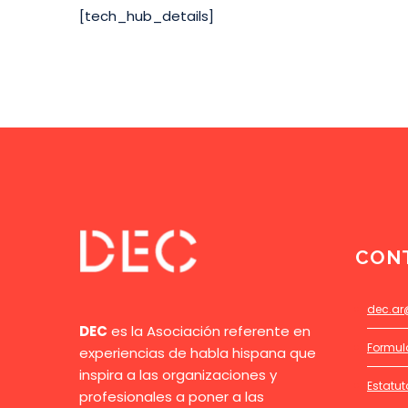
[tech_hub_details]
CON
dec.ar
DEC
es la Asociación referente en
Formul
experiencias de habla hispana que
inspira a las organizaciones y
Estatut
profesionales a poner a las