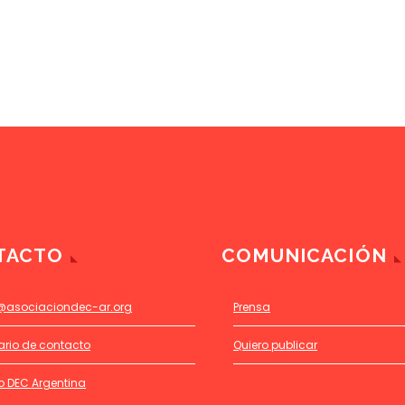
TACTO
COMUNICACIÓN
@asociaciondec-ar.org
Prensa
ario de contacto
Quiero publicar
o DEC Argentina