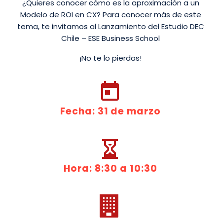
¿Quieres conocer cómo es la aproximación a un
Modelo de ROI en CX? Para conocer más de este
tema, te invitamos al Lanzamiento del Estudio DEC
Chile – ESE Business School
¡No te lo pierdas!


Fecha: 31 de marzo


Hora: 8:30 a 10:30

