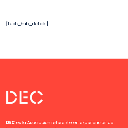
[tech_hub_details]
DEC
es la Asociación referente en experiencias de