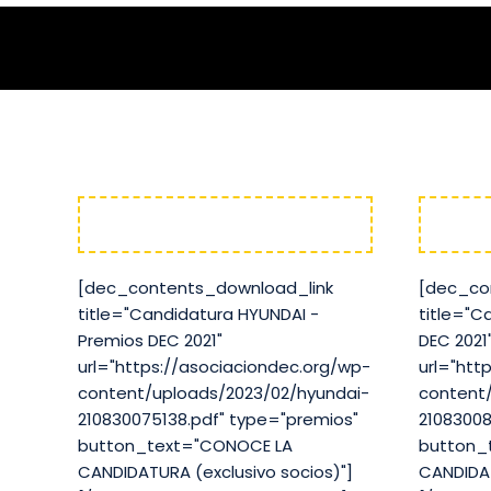
HYUNDAI
[dec_contents_download_link
[dec_co
title="Candidatura HYUNDAI -
title="C
Premios DEC 2021"
DEC 2021
url="https://asociaciondec.org/wp-
url="htt
content/uploads/2023/02/hyundai-
content/
210830075138.pdf" type="premios"
21083008
button_text="CONOCE LA
button_
CANDIDATURA (exclusivo socios)"]
CANDIDAT