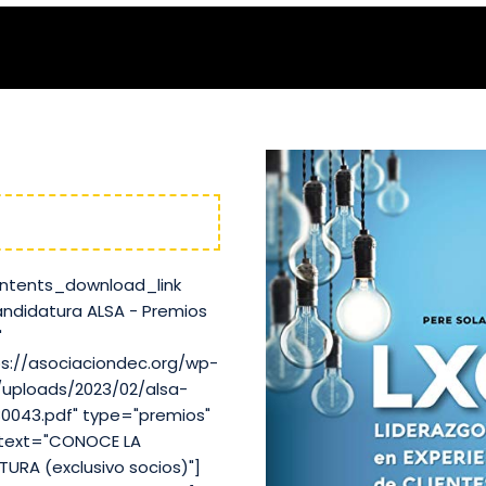
ALSA
ntents_download_link
andidatura ALSA - Premios
"
ps://asociaciondec.org/wp-
uploads/2023/02/alsa-
0043.pdf" type="premios"
text="CONOCE LA
URA (exclusivo socios)"]