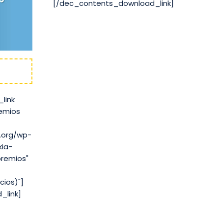
[/dec_contents_download_link]
link
remios
c.org/wp-
kia-
premios"
cios)"]
_link]