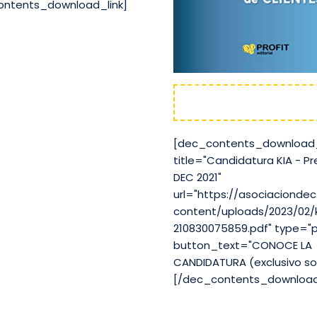
ontents_download_link]
KIA
[dec_contents_download_
title="Candidatura KIA - P
DEC 2021"
url="https://asociacionde
content/uploads/2023/02/
210830075859.pdf" type="
button_text="CONOCE LA
CANDIDATURA (exclusivo so
[/dec_contents_download