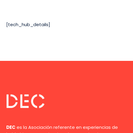
[tech_hub_details]
DEC
es la Asociación referente en experiencias de